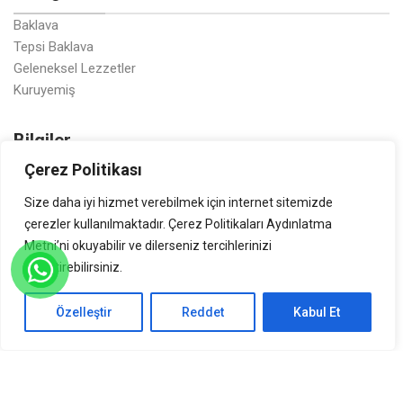
Baklava
Tepsi Baklava
Geleneksel Lezzetler
Kuruyemiş
Bilgiler
Çerez Politikası
Saklama Koşulları
Hakkımızda
Size daha iyi hizmet verebilmek için internet sitemizde
İletişim
çerezler kullanılmaktadır. Çerez Politikaları Aydınlatma
Üretim
Metni’ni okuyabilir ve dilerseniz tercihlerinizi
değiştirebilirsiniz.
Yasal Bilgilendirme
Özelleştir
Reddet
Kabul Et
0
K.V.K.K. Bilgilendirmesi
Gizlilik Sözleşmesi
Mesafeli Satış Sözleşmesi
Çerez (Cookie) Kullanımı