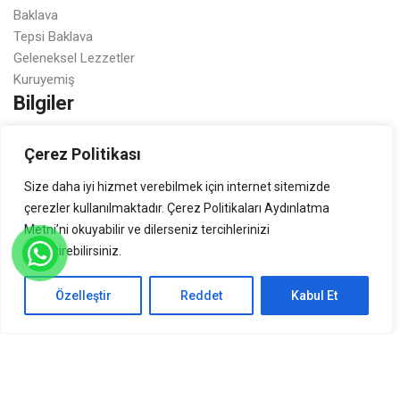
Baklava
Tepsi Baklava
Geleneksel Lezzetler
Kuruyemiş
Bilgiler
Saklama Koşulları
Çerez Politikası
Hakkımızda
Size daha iyi hizmet verebilmek için internet sitemizde
İletişim
çerezler kullanılmaktadır. Çerez Politikaları Aydınlatma
Üretim
Metni’ni okuyabilir ve dilerseniz tercihlerinizi
Yasal Bilgilendirme
değiştirebilirsiniz.
K.V.K.K. Bilgilendirmesi
Özelleştir
Reddet
Kabul Et
Gizlilik Sözleşmesi
Mesafeli Satış Sözleşmesi
Çerez (Cookie) Kullanımı
Akıncıoğlu Baklava © 2024