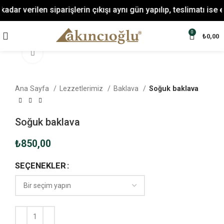
ar verilen siparişlerin çıkışı aynı gün yapılıp, teslimatı ise e
0
₺
0,00
Büyüt
Ana Sayfa
Lezzetlerimiz
Baklava
Soğuk baklava
Soğuk baklava
₺
850,00
SEÇENEKLER