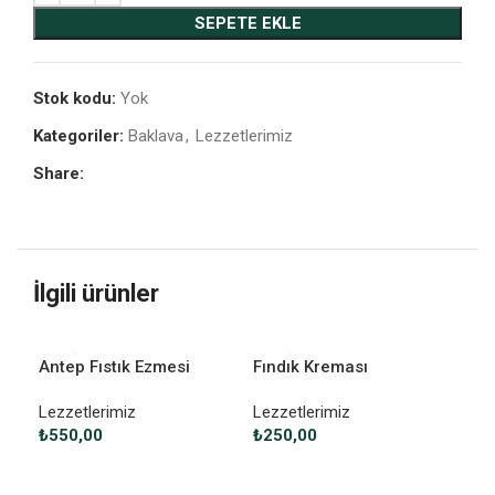
SEPETE EKLE
Stok kodu:
Yok
Kategoriler:
Baklava
,
Lezzetlerimiz
Share:
İlgili ürünler
Antep Fıstık Ezmesi
Fındık Kreması
Fıst
Lezzetlerimiz
Lezzetlerimiz
Lez
₺
550,00
₺
250,00
₺
7
SEPETE EKLE
SEPETE EKLE
S