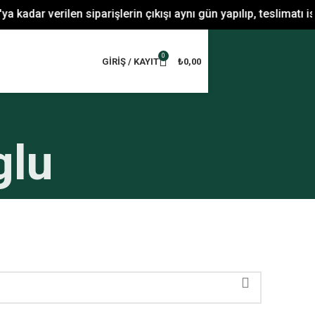
kadar verilen siparişlerin çıkışı aynı gün yapılıp, teslimatı is
0
GIRIŞ / KAYIT
₺
0,00
glu