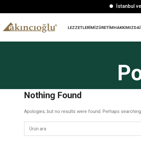
İstanbul ve A
LEZZETLERIMIZ
ÜRETIM
HAKKIMIZDA
Po
Nothing Found
Apologies, but no results were found. Perhaps searching w