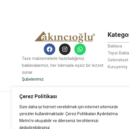
Kategor
Baklava
Tepsi Bakl
Taze malzemelerle hazırladığımız
Geleneksel
baklavalarımız, her lokmada eşsiz bir lezzet
Kuruyemiş
sunar.
Şubelerimiz
Akıncıoğlu Baklava © 2024
Çerez Politikası
Size daha iyi hizmet verebilmek için internet sitemizde
çerezler kullanılmaktadır. Çerez Politikaları Aydınlatma
Metni’ni okuyabilir ve dilerseniz tercihlerinizi
değiştirebilirsiniz.